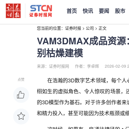
首页
快讯
要闻
股市
您当前的位置：
证券时报
>
公司
>
正文
VAM3DMAX成品资
别枯燥建模
来源：证券时报网
作者：李卓辉
2026-02-09 
在浩瀚的3D数字艺术领域，每个人
点赞
栩如生的虚拟角色、令人惊叹的场景，
的3D模型作为基石。对于许多创作者来
和精力投入，甚至可能因为技术瓶颈或