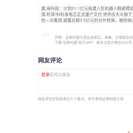
震;裕科技：计划21.1亿元投建人形机器人精密模
国:轩高!科标准电芯正式量产交付 将供应大众旗
杭—叉集团;披露总额3.5亿元的对外担保，被担
声明：证券时报力求信息真实、准确，文章提及内
下载“证券时报”官方APP，或关注官方微信公众
网友评论
登录
后可以发言
网友评论仅供其表达个人看法，并不表明证券时报立场