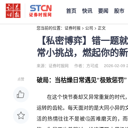
首页
快讯
要闻
股市
您当前的位置：
证券时报
>
公司
>
正文
【私密博弈】错一题就
常小挑战，燃起你的新
来源：证券时报网
作者：方可成
2026-02-09 
破局：当枯燥日常遇见“极致惩罚”
点赞
在这个快节奏却又异常重复的时代
运转的齿轮。每天面对的是大同小异的
活的热情往往不是被🤔苦难磨灭的，而