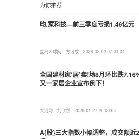
为你推荐
昀.冢科技—前三季度亏损1.46亿元
星岛环球网
方可成
2026-02-02 07:01:04
全国建材家‘居’卖!场8月环比跌7.16
又一家居企业宣布倒下！
大河网
刘欣然
2026-01-27 20:00:04
A{股}三大指数小幅调整，成交额近