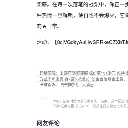
柴薪。在每一次落笔的战栗中，你正一步
种热情一旦解锁，便再也不会熄灭，它
的🔥日常。
活动：【
8cjVGdkyAuHwSRRkeCZXbTJ
建银国际：上调药明!康德目标价至131港元 维持“
受益于AI服务.器<需>求爆发 创金合信基金王
全球首发,！!宁德时代，大消息
声明：证券时报力求信息真实、准确，文章提及内
下载“证券时报”官方APP，或关注官方微信公众
网友评论