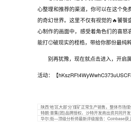
心整理和推荐的渠道，你可以在这个免
的奇幻世界。这里不仅有视觉的🔥饕餮
心制作的画面中，感受着角色们的喜怒
能打🙂破现实的桎梏，带给你那份最纯
别再犹豫，现在就点击进入，开启属
活动：【
hKszRFt4WyWwhC373uUSCF
陕西‘地’区大部‘分’煤矿正常生产销售，整体市场
特朗:普集{团}品牌授权、沙特开发商出资共同开发
华尔;街—顶级分析师最新评级报告：Coinbase